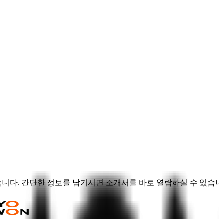
리했습니다. 간단한 정보를 남기시면 소개서를 바로 열람하실 수 있습